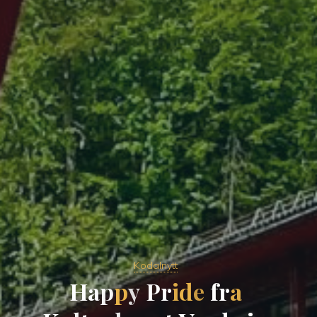
Kodalnytt
H
a
p
p
y
P
r
i
d
e
f
r
a