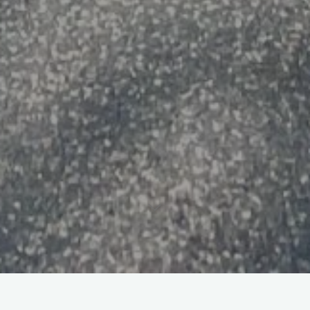
Splitter nye regnbueflagg er på plass. Juni er Pride-måneden.
Kodal Ungdomslag vil at det skal være trygt å være homofil i