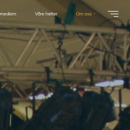
i medlem
Våre helter
Om oss